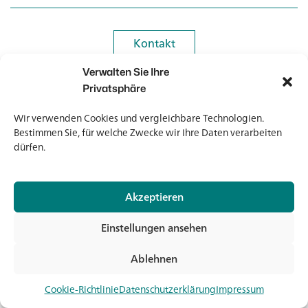
Kontakt
Kontakt
Verwalten Sie Ihre
Newsletter
Newsletter
Privatsphäre
Wir verwenden Cookies und vergleichbare Technologien.
Bestimmen Sie, für welche Zwecke wir Ihre Daten verarbeiten
dürfen.
© 2026 Banholzer AG
Akzeptieren
Impressum
Datenschutz
Einstellungen ansehen
AGB
Medien & Downloads
Ablehnen
Jet
Cookie-Richtlinie
Datenschutzerklärung
Impressum