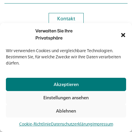
Kontakt
Kontakt
Verwalten Sie Ihre
Newsletter
Newsletter
Privatsphäre
Wir verwenden Cookies und vergleichbare Technologien.
Bestimmen Sie, für welche Zwecke wir Ihre Daten verarbeiten
dürfen.
© 2026 Banholzer AG
Akzeptieren
Impressum
Datenschutz
Einstellungen ansehen
AGB
Medien & Downloads
Ablehnen
Jet
Cookie-Richtlinie
Datenschutzerklärung
Impressum