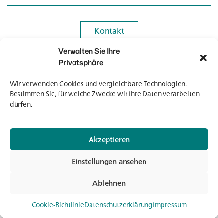
Kontakt
Kontakt
Verwalten Sie Ihre
Newsletter
Newsletter
Privatsphäre
Wir verwenden Cookies und vergleichbare Technologien.
Bestimmen Sie, für welche Zwecke wir Ihre Daten verarbeiten
dürfen.
© 2026 Banholzer AG
Akzeptieren
Impressum
Datenschutz
Einstellungen ansehen
AGB
Medien & Downloads
Ablehnen
Jet
Cookie-Richtlinie
Datenschutzerklärung
Impressum