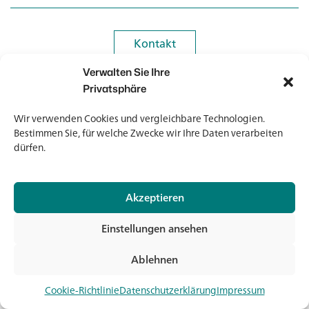
Kontakt
Kontakt
Verwalten Sie Ihre
Newsletter
Newsletter
Privatsphäre
Wir verwenden Cookies und vergleichbare Technologien.
Bestimmen Sie, für welche Zwecke wir Ihre Daten verarbeiten
dürfen.
© 2026 Banholzer AG
Akzeptieren
Impressum
Datenschutz
Einstellungen ansehen
AGB
Medien & Downloads
Ablehnen
Jet
Cookie-Richtlinie
Datenschutzerklärung
Impressum