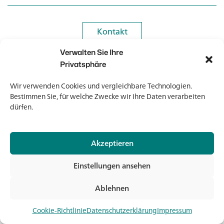
Kontakt
Kontakt
Verwalten Sie Ihre
Newsletter
Newsletter
Privatsphäre
Wir verwenden Cookies und vergleichbare Technologien.
Bestimmen Sie, für welche Zwecke wir Ihre Daten verarbeiten
dürfen.
© 2026 Banholzer AG
Akzeptieren
Impressum
Datenschutz
Einstellungen ansehen
AGB
Medien & Downloads
Ablehnen
Jet
Cookie-Richtlinie
Datenschutzerklärung
Impressum