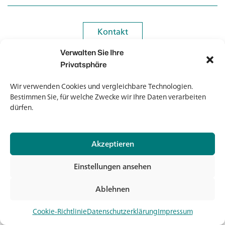
Kontakt
Kontakt
Verwalten Sie Ihre
Newsletter
Newsletter
Privatsphäre
Wir verwenden Cookies und vergleichbare Technologien.
Bestimmen Sie, für welche Zwecke wir Ihre Daten verarbeiten
dürfen.
© 2026 Banholzer AG
Akzeptieren
Impressum
Datenschutz
Einstellungen ansehen
AGB
Medien & Downloads
Ablehnen
Jet
Cookie-Richtlinie
Datenschutzerklärung
Impressum