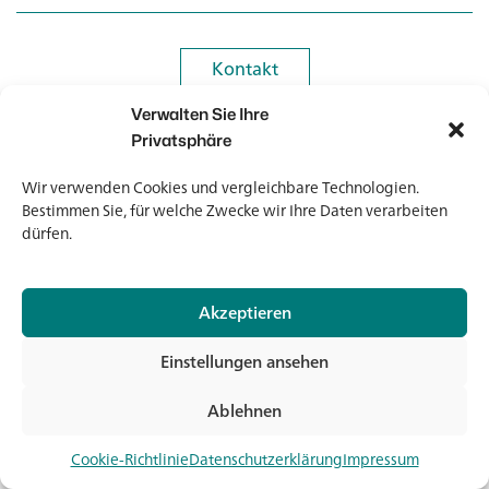
Kontakt
Kontakt
Verwalten Sie Ihre
Newsletter
Newsletter
Privatsphäre
Wir verwenden Cookies und vergleichbare Technologien.
Bestimmen Sie, für welche Zwecke wir Ihre Daten verarbeiten
dürfen.
© 2026 Banholzer AG
Akzeptieren
Impressum
Datenschutz
Einstellungen ansehen
AGB
Medien & Downloads
Ablehnen
Jet
Cookie-Richtlinie
Datenschutzerklärung
Impressum