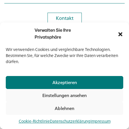
Kontakt
Kontakt
Verwalten Sie Ihre
Newsletter
Newsletter
Privatsphäre
Wir verwenden Cookies und vergleichbare Technologien.
Bestimmen Sie, für welche Zwecke wir Ihre Daten verarbeiten
dürfen.
© 2026 Banholzer AG
Akzeptieren
Impressum
Datenschutz
Einstellungen ansehen
AGB
Medien & Downloads
Ablehnen
Jet
Cookie-Richtlinie
Datenschutzerklärung
Impressum