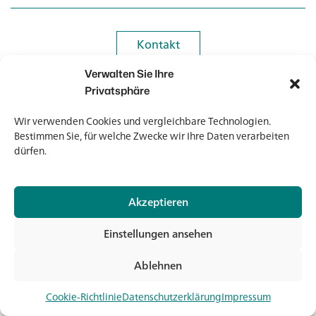
Kontakt
Kontakt
Verwalten Sie Ihre
Newsletter
Newsletter
Privatsphäre
Wir verwenden Cookies und vergleichbare Technologien.
Bestimmen Sie, für welche Zwecke wir Ihre Daten verarbeiten
dürfen.
© 2026 Banholzer AG
Akzeptieren
Impressum
Datenschutz
Einstellungen ansehen
AGB
Medien & Downloads
Ablehnen
Jet
Cookie-Richtlinie
Datenschutzerklärung
Impressum