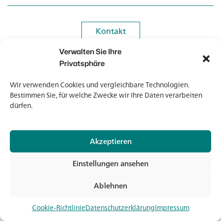
Kontakt
Kontakt
Verwalten Sie Ihre
Newsletter
Newsletter
Privatsphäre
Wir verwenden Cookies und vergleichbare Technologien.
Bestimmen Sie, für welche Zwecke wir Ihre Daten verarbeiten
dürfen.
© 2026 Banholzer AG
Akzeptieren
Impressum
Datenschutz
Einstellungen ansehen
AGB
Medien & Downloads
Ablehnen
Jet
Cookie-Richtlinie
Datenschutzerklärung
Impressum