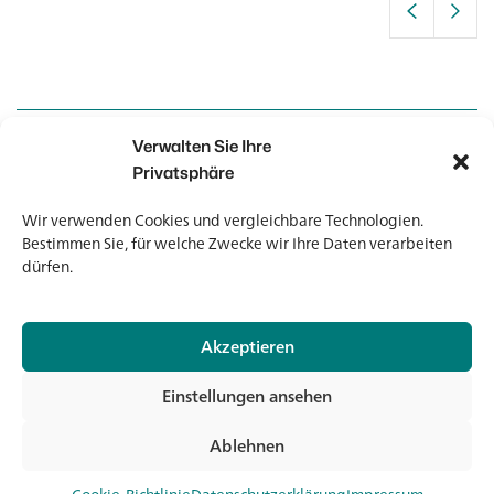
Verwalten Sie Ihre
Kontakt
Kontakt
Privatsphäre
Wir verwenden Cookies und vergleichbare Technologien.
Newsletter
Newsletter
Bestimmen Sie, für welche Zwecke wir Ihre Daten verarbeiten
dürfen.
Akzeptieren
© 2026 Banholzer AG
Einstellungen ansehen
Impressum
Datenschutz
Ablehnen
AGB
Jet
Medien & Downloads