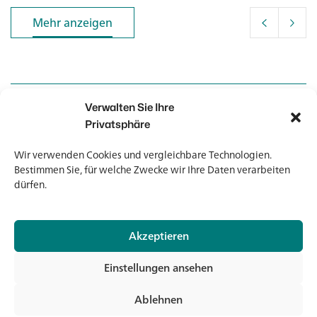
Mehr anzeigen
Mehr anzeigen
Verwalten Sie Ihre
Kontakt
Kontakt
Privatsphäre
Wir verwenden Cookies und vergleichbare Technologien.
Newsletter
Newsletter
Bestimmen Sie, für welche Zwecke wir Ihre Daten verarbeiten
dürfen.
Akzeptieren
© 2026 Banholzer AG
Einstellungen ansehen
Impressum
Datenschutz
Ablehnen
AGB