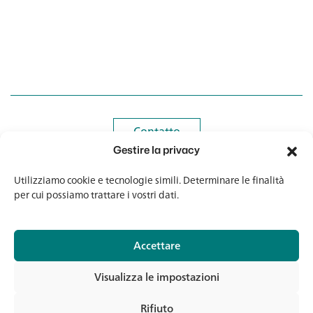
riacquisto sui nostri accessori per pasticceria, in modo
che possiate completare o ampliare la vostra
attrezzatura in qualsiasi momento.
Contatto
Contatto
Gestire la privacy
Newsletter
Newsletter
Utilizziamo cookie e tecnologie simili. Determinare le finalità
per cui possiamo trattare i vostri dati.
Accettare
© 2026 Banholzer AG
Visualizza le impostazioni
Impronta
Protezione dei dati
Rifiuto