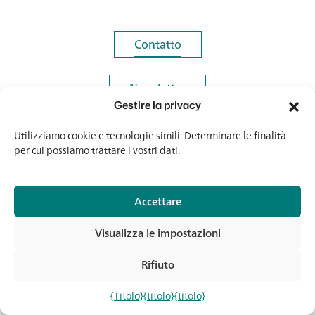
Contatto
Contatto
Newsletter
Newsletter
Gestire la privacy
Utilizziamo cookie e tecnologie simili. Determinare le finalità
per cui possiamo trattare i vostri dati.
© 2026 Banholzer AG
Accettare
Impronta
Protezione dei dati
Visualizza le impostazioni
AGB
Media e download
Rifiuto
Con
{Titolo}
{titolo}
{titolo}