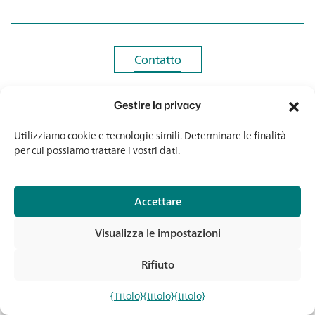
Contatto
Contatto
Newsletter
Newsletter
Gestire la privacy
Utilizziamo cookie e tecnologie simili. Determinare le finalità
per cui possiamo trattare i vostri dati.
© 2026 Banholzer AG
Accettare
Impronta
Visualizza le impostazioni
Protezione dei dati
AGB
Rifiuto
Media e download
Con
{Titolo}
{titolo}
{titolo}