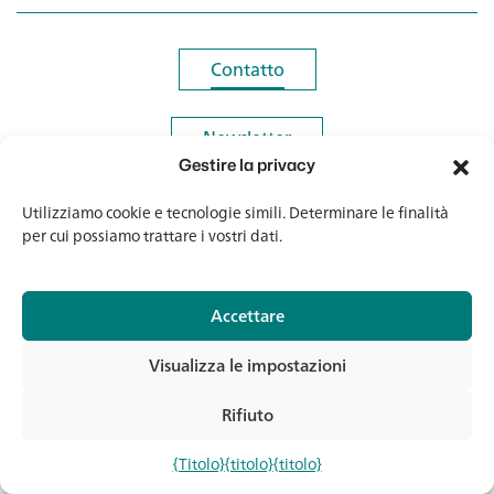
Contatto
Contatto
Newsletter
Newsletter
Gestire la privacy
Utilizziamo cookie e tecnologie simili. Determinare le finalità
per cui possiamo trattare i vostri dati.
© 2026 Banholzer AG
Accettare
Impronta
Protezione dei dati
Visualizza le impostazioni
AGB
Media e download
Rifiuto
Con
{Titolo}
{titolo}
{titolo}